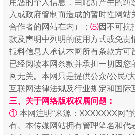
用您的个人信息，由此所产生的纠
入或政府管制而造成的暂时性网站
全民健身五年计划来了！等你上场
合作者的网站在内）；
⑸
因不可抗
款及声明中列明的使用方式或免责
报料信息人承认本网所有条款方可
已经阅读本网条款并承担一切因您
网无关。本网只是提供公众/公民/
互联网法律法规及行业规定和国际
阿坝州三大球赛在茂县开幕
规模最
三、关于网络版权权属问题：
①
本网注明“来源：XXXXXXX网”
有。本传媒网站拥有管理笔名和代