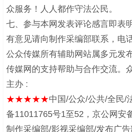
众服务！人人都作守法公民。
七、参与本网发表评论感言即表明
完善运行机制助力责任有效落实
一纸欠条
有意见请向制作采编部联系，电话：0
公众传媒所有辅助网站属多元发
传媒网的支持帮助与合作交流。
主办 :
★★★★★
中国/公众/公共/全民/
东山县通报“牛蛙产品抗生素超标问题”
法
备11011765号1至52，京公网安备：
制作采编部/影视采编部/发布广告