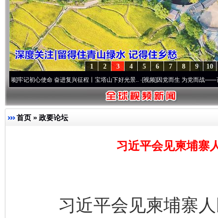
1
2
3
4
5
6
7
8
9
10
初心使命 奋进复兴征程丨宝塔山下好光景..
·[视频]
因党而生 为党而战——百年“纪”事⑧
首页
»
政要论坛
习近平会见柬埔寨
习近平会见柬埔寨人民