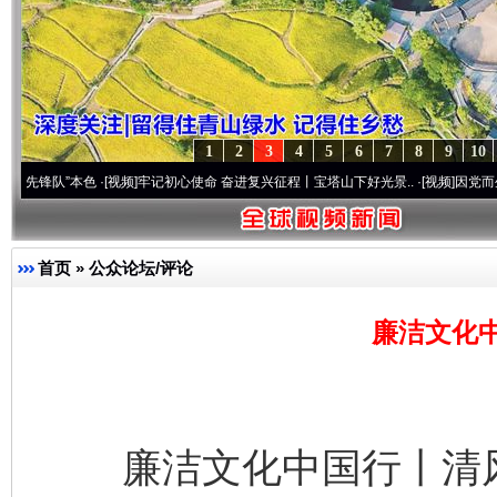
1
2
3
4
5
6
7
8
9
10
”本色
·[视频]
牢记初心使命 奋进复兴征程丨宝塔山下好光景..
·[视频]
因党而生 为党而战
首页
»
公众论坛/评论
廉洁文化
廉洁文化中国行丨清