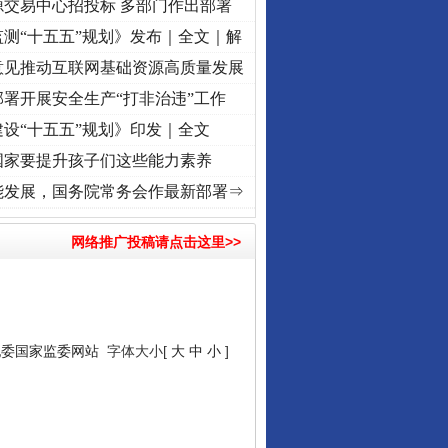
源交易中心招投标 多部门作出部署
测“十五五”规划》发布｜全文｜解
意见推动互联网基础资源高质量发展
署开展安全生产“打非治违”工作
设“十五五”规划》印发｜全文
国家要提升孩子们这些能力素养
记初心使命 奋进复兴征程丨“转折之城”激荡..
·[视频]
牢记初心使命 奋进复兴征程丨红船起
能发展，国务院常务会作最新部署⇒
网络推广投稿请点击这里>>
纪委国家监委网站
字体大小[
大
中
小
]