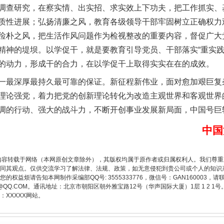
调查研究，在察实情、出实招、求实效上下功夫，把工作抓实、
质性进展；弘扬清廉之风，教育各级领导干部牢固树立正确权力
俭朴之风，把生活作风问题作为检视整改的重要内容，督促广大
精神的堤坝。以学促干，就是要教育引导党员、干部落实“重实践
的动力，形成干的合力，在以学促干上取得实实在在的成效。
最深厚最持久最可靠的保证。新征程新伟业，面对愈加艰巨复
理论强党，着力把党的创新理论转化为改造主观世界和客观世界
调的行动、强大的战斗力，不断开创事业发展新局面，中国号巨
题”
法徽映军营 权益有保障
中国
内容转载于网络（本网原创文章除外），其版权均属于原作者或归属权利人。我们尊
同其观点。仅供交流学习了解法律、法规、政策，如无意侵犯到贵公司或个人的知识
权益烦请告知本网制作采编部QQ号: 3555333776，微信号：GAN160003，请
3776@QQ.COM。通讯地址：北京市朝阳区朝外雅宝路12号（华声国际大厦）1层 1 
XXXXX网站。