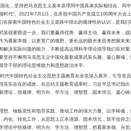
国化，坚持把马克思主义基本原理同中国具体实际相结合、同中
时代”。2021年7月1日，在庆祝中国共产党成立100周年大会
是我们在探索中国特色社会主义道路中得出的规律性的认识，是我
装就要跟进一步。我们要赢得优势、赢得主动、赢得未来，战
作为看家本领，以更宽广的视野、更长远的眼光来思考把握未来
和解决实际问题的能力，不断提高运用科学理论指导我们应对重
要坚持不懈用马克思主义中国化最新成果武装头脑、凝心聚魂，
领导干部的理论思维能力和思想政治水平。
时代中国特色社会主义思想主题教育在全党深入展开，引导党员
得实实在在的成效。在总结主题教育成果时，习近平总书记指出
新理论，悟规律、明方向、学方法、增智慧，固本培元、凝心铸
想、锤炼党性和指导实践、推动工作的强大力量。以学铸魂，
、内化、转化工作，从思想上正本清源、固本培元，筑牢信仰之
实
一纸欠条伤亲情 巡回调解促和解..
学理论中悟规律、明方向、学方法、增智慧，把看家本领、兴党