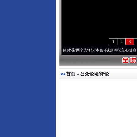
1
2
3
年 深刻改变雪域高原..
·[视频]
永葆“两个先锋队”本色
·[视频]
牢记初心使命 奋进复兴征
首页
»
公众论坛/评论