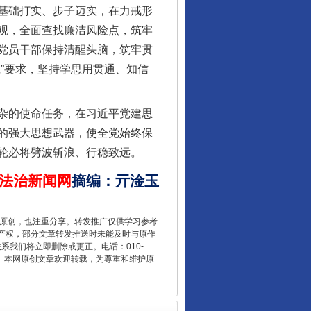
基础打实、步子迈实，在力戒形
观，全面查找廉洁风险点，筑牢
党员干部保持清醒头脑，筑牢贯
”要求，坚持学思用贯通、知信
杂的使命任务，在习近平党建思
的强大思想武器，使全党始终保
轮必将劈波斩浪、行稳致远。
让核能赋能千行百业
法治新闻网
摘编
：
亓淦玉
重原创，也注重分享。转发推广仅供学习参考
产权，部分文章转发推送时未能及时与原作
联系我们将立即删除或更正。电话：010-
2 1号。本网原创文章欢迎转载，为尊重和维护原