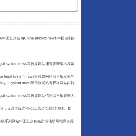
众新闻China publics news/中国法制新
“后车司机肯定在骂我”
egal system news等传媒网站拥有管理笔名和留
 legal system news等传媒网站留言板发表的
legal system news等传媒网站有权在网站内转
egal system news等传媒网站信息留言板管理人
台，促进国际之间公众/民众/公民对法律、政
让传统村落焕发生机
本传媒系列网站中国公众传媒所有辅助网站属多元
。