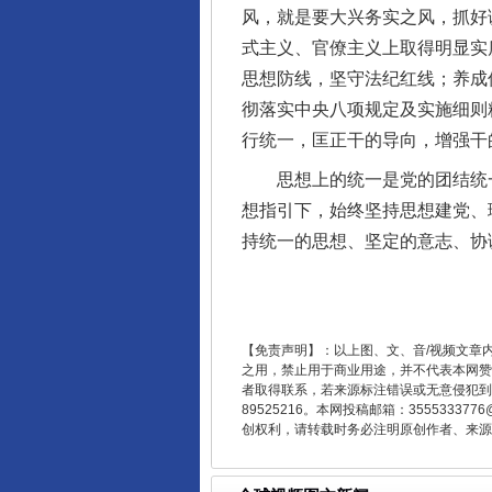
风，就是要大兴务实之风，抓好
式主义、官僚主义上取得明显实
思想防线，坚守法纪红线；养成
彻落实中央八项规定及实施细则
行统一，匡正干的导向，增强干
思想上的统一是党的团结统一
想指引下，始终坚持思想建党、
持统一的思想、坚定的意志、协
东山县通报“牛蛙产品抗生素超标问
【免责声明】：以上图、文、音/视频文章
之用，禁止用于商业用途，并不代表本网赞
者取得联系，若来源标注错误或无意侵犯到您的
89525216。本网投稿邮箱：355533
创权利，请转载时务必注明原创作者、来源：