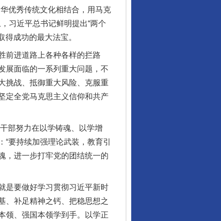
华优秀传统文化相结合，用马克
上，习近平总书记鲜明提出“两个
们取得成功的最大法宝。
胜前进道路上各种各样的拦路
发展面临的一系列重大问题，不
大挑战、抵御重大风险、克服重
坚定全党马克思主义信仰和共产
干部努力在以学铸魂、以学增
：“要持续加强理论武装，教育引
魂，进一步打牢党的团结统一的
就是要做好学习贯彻习近平新时
基、补足精神之钙、把稳思想之
行业协会接连发公告
本领、强国本领学到手。以学正