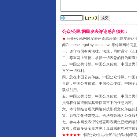
公众/公民/网民发表评论感言须知：
★
公众/公民/网民发表评论感言仅供网友表达个人看法
受贿1.44亿！段成刚被判无期
闻Chinese legal system new
一、遵守各国有关法律、法规，同时遵守《
互
二、尊重网上道德，承担一切因您的行为而直
三、中国公共传媒、中国公众传媒、中国全民传媒China 
言的一切权利。
四、您在中国公共传媒、中国公众传媒、中国全民传媒Chin
言论，中国公共传媒、中国公众传媒、中国全民传媒China
载或引用。
五、中国公共传媒、中国公众传媒、中国全民传媒China 
员有权保留或删除其管辖留言中的任意内容。
六、本传媒结合现代网络科技影视文化传媒的新
策、影视文化传媒交流。合法有效地为公众服
全民健身五年计划来了！等你上
七、参与本网发表评论感言即表明您已经阅读并
发布，敬请多提宝贵意见！真诚感谢您对本传
★★★★★
中国/公众/公共/全民/法治/法制/新闻