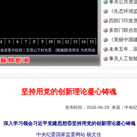
事关公共资
《生态环境监
读
四部门印发
多部门联合部
《美丽中国建
4
5
6
7
8
9
10
11
12
13
14
15
未来五年，
程丨宝塔山下好光景..
·[视频]
因党而生 为党而战——百年“纪”事⑧加强纪律..
·[视频]
牢
事关人工智
坚持用党的创新理论凝心铸魂
发布时间：2026-06-29 来源：
中央
深入学习领会习近平党建思想⑥坚持用党的创新理论凝心铸魂
中央纪委国家监委网站 杨文佳