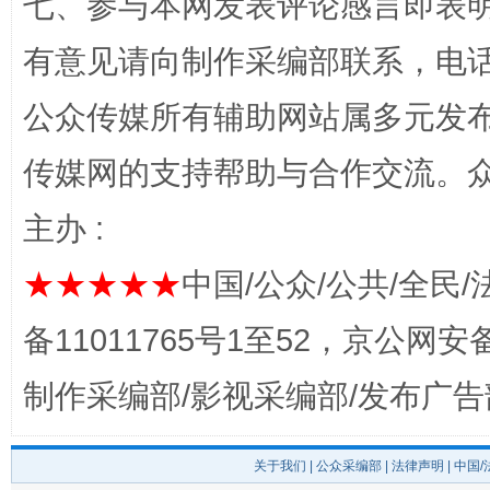
七、参与本网发表评论感言即表明
公平竞争审查“十大案例”出炉！
一纸欠条
有意见请向制作采编部联系，电话：0
公众传媒所有辅助网站属多元发
传媒网的支持帮助与合作交流。
主办 :
★★★★★
中国/公众/公共/全民/
东山县通报“牛蛙产品抗生素超标问题”
法
备11011765号1至52，京公网安备：
制作采编部/影视采编部/发布广告
关于我们
|
公众采编部
|
法律声明
| 中国