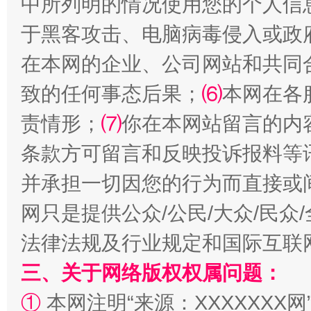
中所列明的情况使用您的个人信
全民健身五年计划来了！等你上场
于黑客攻击、电脑病毒侵入或政
在本网的企业、公司网站和共同
致的任何事态后果；
⑹
本网在各
责情形；
⑺
你在本网站留言的内
条款方可留言和反映投诉报料等
并承担一切因您的行为而直接或
阿坝州三大球赛在茂县开幕
规模最
网只是提供公众/公民/大众/民
法律法规及行业规定和国际互联
三、关于网络版权权属问题：
①
本网注明“来源：XXXXXXX网