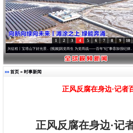
1
2
3
4
5
6
7
8
9
10
宝塔山下好光景..
·[视频]
因党而生 为党而战——百年“纪”事⑧加强纪律..
·[视频]
牢记初
首页
»
时事新闻
正风反腐在身边·记者百
正风反腐在身边·记者百