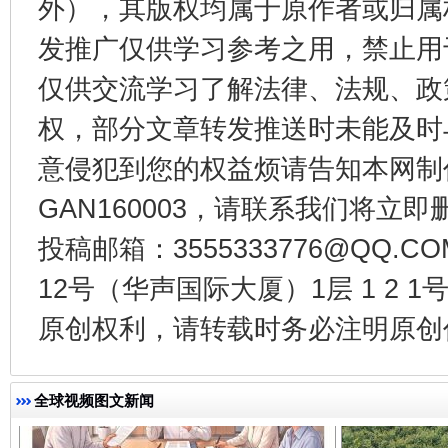
外），其版权均属于原作者或归属
发推广仅供学习参考之用，禁止用
仅供交流学习了解法律、法规、政
权，部分文章转发推送时未能及时
千年窑火 生生不息
一
意侵犯到您的权益烦请告知本网制作采编
GAN160003，请联系我们将立即删
投稿邮箱：3555333776@QQ
12号（华声国际大厦）1层 1 2
原创权利，请转载时务必注明原创作
全球视频图文新闻
揭开“小金库”的免责幌子