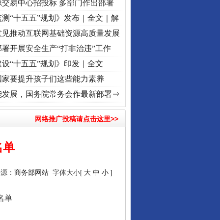
源交易中心招投标 多部门作出部署
测“十五五”规划》发布｜全文｜解
意见推动互联网基础资源高质量发展
署开展安全生产“打非治违”工作
设“十五五”规划》印发｜全文
国家要提升孩子们这些能力素养
..
·[视频]
牢记初心使命 奋进复兴征程丨红船起航处 潮起..
·[视频]
一首歌的时间，读懂
能发展，国务院常务会作最新部署⇒
网络推广投稿请点击这里>>
名单
来源：
商务部网站
字体大小[
大
中
小
]
名单