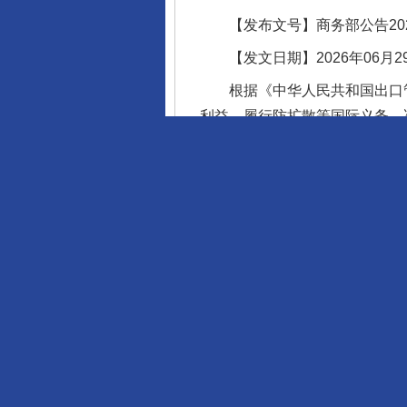
【发布文号】商务部公告202
【发文日期】2026年06月2
根据《中华人民共和国出口管
利益，履行防扩散等国际义务，
并采取以下措施：
一、禁止出口经营者向上述2
上述20家实体；正在开展的相
二、特殊情况下确需出口的，
本公告自公布之日起正式实
附件：出口管制管控名单（20