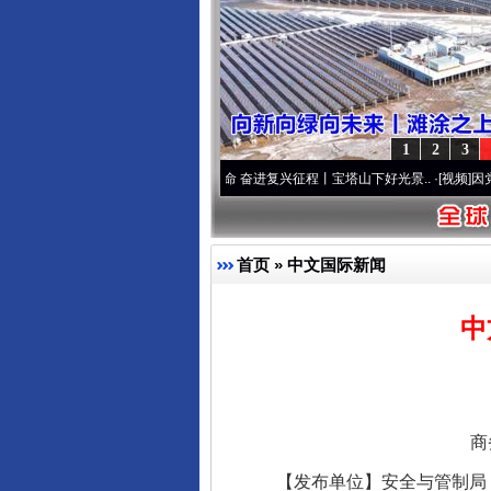
1
2
3
先锋队”本色
·[视频]
牢记初心使命 奋进复兴征程丨宝塔山下好光景..
·[视频]
因党而生 为
首页
»
中文国际新闻
中
商
【发布单位】安全与管制局