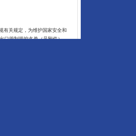
规有关规定，为维护国家安全和
入出口管制管控名单（见附件），
共和国的两用物项转移或提供给
商务部
2026年6月29日