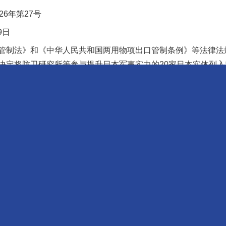
6年第27号
9日
制法》和《中华人民共和国两用物项出口管制条例》等法律法
决定将防卫研究所等参与提升日本军事实力的20家日本实体列
0家实体出口两用物项，禁止境外组织和个人将原产于中华人民
关活动应当立即停止。
出口经营者应当向商务部提出申请。
施。
26年6月29日）