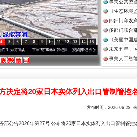
事关公共资
《生态环境监
读
四部门印发
多部门联合部
《美丽中国建
4
5
6
7
8
9
10
11
12
13
14
15
未来五年，
党而战——百年“纪”事⑧加强纪律..
·[视频]
牢记初心使命 奋进复兴征程丨“转折之城”激荡
事关人工智
方决定将20家日本实体列入出口管制管控
发布时间：2026-06-29 
务部公告2026年第27号 公布将20家日本实体列入出口管制管控