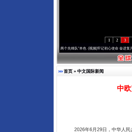
1
2
3
刻改变雪域高原..
·[视频]
永葆“两个先锋队”本色
·[视频]
牢记初心使命 奋进复兴征程丨宝
首页
»
中文国际新闻
中欧
2026年6月29日，中华人