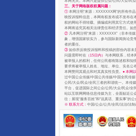
本网无关。本网只是提供公众/公民/大众/
三、关于网络版权权属问题：
①
本网注明“来源：XXXXXXX网”的所有
映投诉报料信息，本网有权发布或不发布在
权的网站不得转载、摘编或利用其它方式使用
本网将追究其相关法律责任和经济责任。如
②
凡本网注明“来源：XXXXXXX”（非
象，增强国家软实力，参与国际新闻舆论竞争
者的重任。
③
如你所反映投诉报料和投稿的部份内容未
问题需即时在
（15日内）
与本网联系，经本
被举报人的权利，任何公民都有陈述权和知
要求将被举报人姓名、地址、单位、实名公布
扯下公款旅游的“隐身衣”
本网赞同其观点和对其真实性负责。
● 本
过中国公众传媒/中国公共传媒/中国全民传媒
公民/大众/民众/全民三者的和谐统一。本传
平台，促进国际之间公众/公民/大众/民众/
站以互联网网络信息传媒为主，全面贴近公众/
往；展现“服务百姓”和“说真话、重实事”的公
※ 联系方式：
中国/公众/公共/全民/法治/