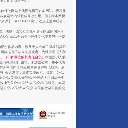
将不定期更新本声明。
合作伙伴的网站上使用你留言在本网站内容和反
权在网站内转载或修改引用。但未经本网授
源于：XXXXXXX网”。违反上述声明者，
法律、法规、政策及文化和展示国家的国际形
大众/民众/全民勇于担任文化使者与和平使
的部份作品内容，涉及个人或单位版权和其它
本网根据有关法律法规规定，为维护举报人和
认。（不作回应的其责任自负）
根据投诉人的
至所涉相关部门领导。未加盖公章，并不代表
养老服务师职业资格制度暂行规定
督，实为中国向全球发展营造良好舆论氛围。通
促进社会大发展，最终实现政府、媒体、公众/
公众/公民/大众/民众/全民的人才铺垫一个
地为公众/公民/大众/民众/全民服务。本网
进公众/公民/大众/民众/全民的社会公德的交