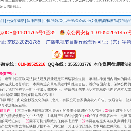
网 经工信部备案：京ICP备11011765号1至52，京公网安备：11011202001678号
部/代理部敬上。
我们
|
公众采编部
|
法律声明
| 中国/法制/公共/全民/公众/农业/文化/视频/检察/法院/法治
京ICP备11011765号1至35
京公网安备 11010502051457
证: 京B2-20251785
广播电视节目制作经营许可证:（京）字第3
规模最大的光氢储一体化项目
咨询专线：
010-89525216
QQ在线：3555333776 本传媒网律师团
和免责声明：
德，遵守中国互联网法律法规及行业规定和网络职业道德，承担法律范围内因你的网络
新闻造成社会影响的，本网将追究其相关法律和经济责任。维护各国宪法，保障公民的
我们，我们将在第一时间作出反映或更正。特请来函来电说明本网站提供内容系本人或
治/法制/新闻网等传媒网站衷心致谢！
新闻网等传媒网站，由众全影视文化传媒（北京）有限公司独家协办发布广告。欢迎合法、
并可添加相应链接。
律责任：⑴
本网根据法律规定或相关政府的要求提供您的个人信息；
⑵
由于您将个人
列明的情况使用您的个人信息，由此所产生的纠纷责任；
⑷
任何由于黑客攻击、电脑病
者的网站在内）；
⑸
因不可抗拒导致的任何事态后果；
⑹
本网在各服务条款及声明中列
镜头丨大暑三秋近
有条款方可留言和反映投诉报料等讯息投稿，其证明你已经阅读本网条款并承担一切因