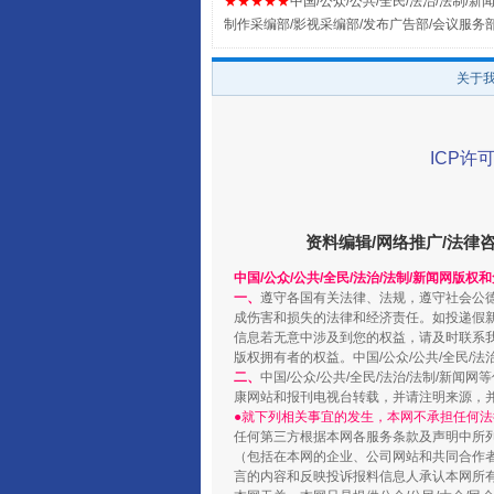
★★★★★
中国/公众/公共/全民/法治/法制/新闻
制作采编部/影视采编部/发布广告部/会议服务
关于
ICP许可
阿坝州三大球赛在茂县开幕
资料编辑/网络推广/法律
中国/公众/公共/全民/法治/法制/新闻网版权
一、
遵守各国有关法律、法规，遵守社会公
成伤害和损失的法律和经济责任。如投递假
信息若无意中涉及到您的权益，请及时联系
版权拥有者的权益。中国/公众/公共/全民/法
二、
中国/公众/公共/全民/法治/法制/
康网站和报刊电视台转载，并请注明来源，
●就下列相关事宜的发生，本网不承担任何法
任何第三方根据本网各服务条款及声明中所
（包括在本网的企业、公司网站和共同合作
国家大学科技园优化重塑工作
言的内容和反映投诉报料信息人承认本网所