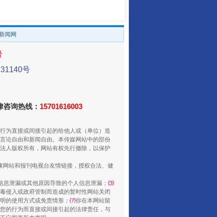
。
/新闻网
号
1140号
走走走！国家喊你健身啦
法律咨询热线：
15701616003
行为直接或间接引起的给他人或（单位）造
言论自由和新闻自由。本传媒网站中的部份
法人版权所有，网站有权先行撤除，以保护
健康网站和报刊电视台友情链接，授权合法、健
信息泄漏或其他原因导致的个人信息泄漏；
⑶
毒侵入或政府管制而造成的暂时性网站关闭
明的使用方式或免责情形；
⑺
你在本网站留
山西：不断增强治理腐败综合效能
您的行为而直接或间接引起的法律责任，与