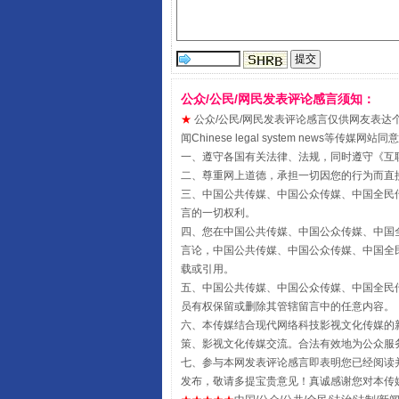
受贿1.44亿！段成刚被判无期
公众/公民/网民发表评论感言须知：
★
公众/公民/网民发表评论感言仅供网友表达个人看法
闻Chinese legal system new
一、遵守各国有关法律、法规，同时遵守《
互
二、尊重网上道德，承担一切因您的行为而直
三、中国公共传媒、中国公众传媒、中国全民传媒China 
言的一切权利。
四、您在中国公共传媒、中国公众传媒、中国全民传媒Chin
言论，中国公共传媒、中国公众传媒、中国全民传媒China
载或引用。
五、中国公共传媒、中国公众传媒、中国全民传媒China 
全民健身五年计划来了！等你上
员有权保留或删除其管辖留言中的任意内容。
六、本传媒结合现代网络科技影视文化传媒的新
策、影视文化传媒交流。合法有效地为公众服
七、参与本网发表评论感言即表明您已经阅读并
发布，敬请多提宝贵意见！真诚感谢您对本传