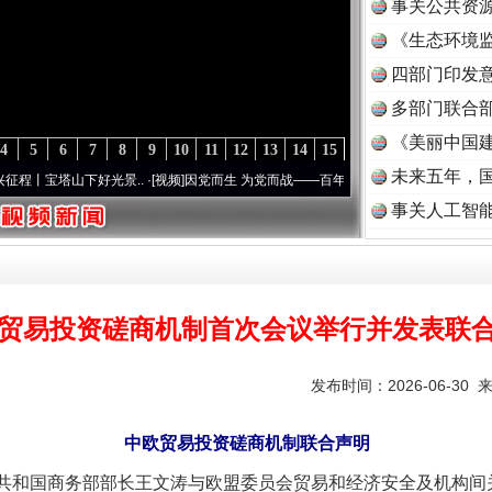
事关公共资
《生态环境监
读
四部门印发
多部门联合部
《美丽中国建
4
5
6
7
8
9
10
11
12
13
14
15
未来五年，
塔山下好光景..
·[视频]
因党而生 为党而战——百年“纪”事⑧加强纪律..
·[视频]
牢记初心
事关人工智
贸易投资磋商机制首次会议举行并发表联
发布时间：2026-06-30 
中欧贸易投资磋商机制联合声明
民共和国商务部部长王文涛与欧盟委员会贸易和经济安全及机构间