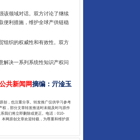
强该领域对话。双方讨论了继续
取便利措施，维护全球产供链稳
贸组织的权威性和有效性。双方
让核能赋能千行百业
意解决一系列系统性知识产权问
公共新闻网
摘编
：
亓淦玉
重原创，也注重分享。转发推广仅供学习参考
产权，部分文章转发推送时未能及时与原作
联系我们将立即删除或更正。电话：010-
2 1号。本网原创文章欢迎转载，为尊重和维护原
从数据变化看反腐深化