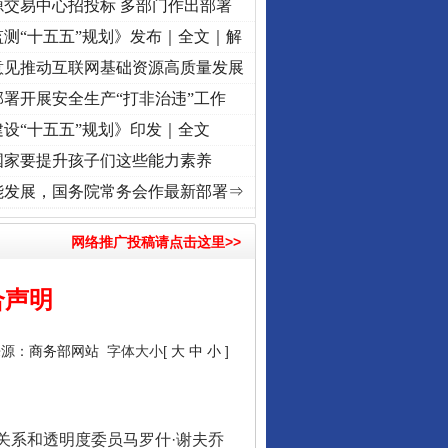
源交易中心招投标 多部门作出部署
测“十五五”规划》发布｜全文｜解
意见推动互联网基础资源高质量发展
署开展安全生产“打非治违”工作
设“十五五”规划》印发｜全文
国家要提升孩子们这些能力素养
使命 奋进复兴征程丨“转折之城”激荡..
·[视频]
牢记初心使命 奋进复兴征程丨红船起航处 
能发展，国务院常务会作最新部署⇒
网络推广投稿请点击这里>>
合声明
来源：
商务部网站
字体大小[
大
中
小
]
关系和透明度委员马罗什·谢夫乔