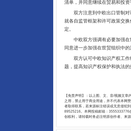
清单，并同意继续在贸易和投资
双方注意到中欧出口管制对话
就各自监管框架和许可政策交换
定。
中欧双方强调有必要加强在世
同意进一步加强在世贸组织中的
东山县通报“牛蛙产品抗生素超标问
双方认可中欧知识产权工作组
题，提高知识产权保护和执法的
【免责声明】：以上图、文、音/视频文章
之用，禁止用于商业用途，并不代表本网赞
者取得联系，若来源标注错误或无意侵犯到您的
89525216。本网投稿邮箱：355533
创权利，请转载时务必注明原创作者、来源：
千年窑火 生生不息