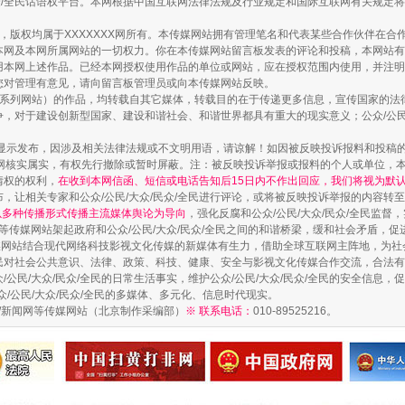
民众/全民话语权平台。本网根据中国互联网法律法规及行业规定和国际互联网有关规定
作品，版权均属于XXXXXXX网所有。本传媒网站拥有管理笔名和代表某些合作伙伴在
本网及本网所属网站的一切权力。你在本传媒网站留言板发表的评论和投稿，本网站有
本网上述作品。已经本网授权使用作品的单位或网站，应在授权范围内使用，并注明“来
您对管理有意见，请向留言板管理员或向本传媒网站反映。
本传媒系列网站）的作品，均转载自其它媒体，转载目的在于传递更多信息，宣传国家的
，对于建设创新型国家、建设和谐社会、和谐世界都具有重大的现实意义；公众/公民/
显示发布，因涉及相关法律法规或不文明用语，请谅解！如因被反映投诉报料和投稿
网核实属实，有权先行撤除或暂时屏蔽。注：被反映投诉举报或报料的个人或单位，
情权的权利，
在收到本网信函、短信或电话告知后15日内不作出回应，我们将视为默
，让相关专家和公众/公民/大众/民众/全民进行评论，或将被反映投诉举报的内容转
如何以同查同治破解风腐交织难题
网以多种传播形式传播主流媒体舆论为导向
，强化反腐和公众/公民/大众/民众/全民监
等传媒网站架起政府和公众/公民/大众/民众/全民之间的和谐桥梁，缓和社会矛盾，
媒网站结合现代网络科技影视文化传媒的新媒体有生力，借助全球互联网主阵地，为社会
全民对社会公共意识、法律、政策、科技、健康、安全与影视文化传媒合作交流，合法有效
公民/大众/民众/全民的日常生活事实，维护公众/公民/大众/民众/全民的安全信息，促
众/公民/大众/民众/全民的多媒体、多元化、信息时代现实。
法制/新闻网等传媒网站（北京制作采编部）
※ 联系电话：
010-89525216。