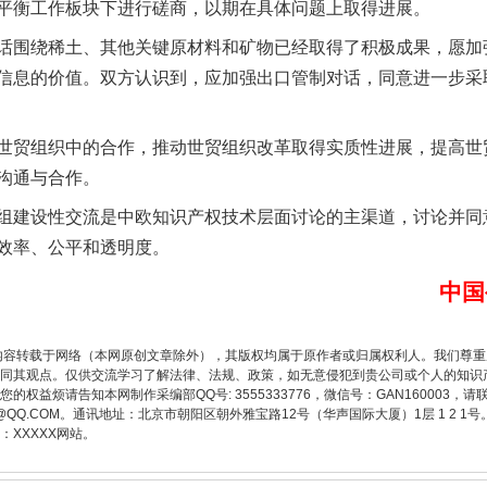
平衡工作板块下进行磋商，以期在具体问题上取得进展。
围绕稀土、其他关键原材料和矿物已经取得了积极成果，愿加
信息的价值。双方认识到，应加强出口管制对话，同意进一步采
贸组织中的合作，推动世贸组织改革取得实质性进展，提高世
沟通与合作。
题”
法徽映军营 权益有保障
建设性交流是中欧知识产权技术层面讨论的主渠道，讨论并同
效率、公平和透明度。
中国
内容转载于网络（本网原创文章除外），其版权均属于原作者或归属权利人。我们尊
同其观点。仅供交流学习了解法律、法规、政策，如无意侵犯到贵公司或个人的知识
权益烦请告知本网制作采编部QQ号: 3555333776，微信号：GAN160003，请
3776@QQ.COM。通讯地址：北京市朝阳区朝外雅宝路12号（华声国际大厦）1层 1 
XXXXX网站。
一批国家标准开始实施