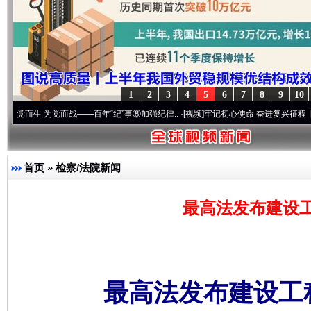
1
2
3
4
5
6
7
8
9
10
 为党而战——百年“纪”事⑧加强纪律..
·[视频]
牢记初心使命 奋进复兴征程丨“转折之城”
首页
»
检察/法院新闻
最高法发布建设
最高法发布建设工