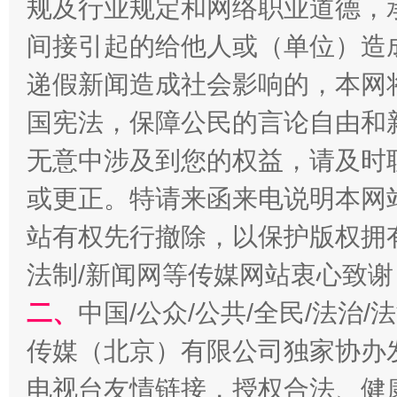
规及行业规定和网络职业道德，
千年窑火 生生不息
一
间接引起的给他人或（单位）造
递假新闻造成社会影响的，本网
国宪法，保障公民的言论自由和
无意中涉及到您的权益，请及时
或更正。特请来函来电说明本网
站有权先行撤除，以保护版权拥有者
揭开“小金库”的免责幌子
法制/新闻网等传媒网站衷心致谢
二、
中国/公众/公共/全民/法治
传媒（北京）有限公司独家协办
电视台友情链接，授权合法、健