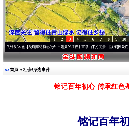
1
2
3
4
5
6
7
8
9
10
本色
·[视频]
牢记初心使命 奋进复兴征程丨宝塔山下好光景..
·[视频]
因党而生 为党而战—
首页
»
社会/身边事件
铭记百年初心 传承红色
铭记百年初