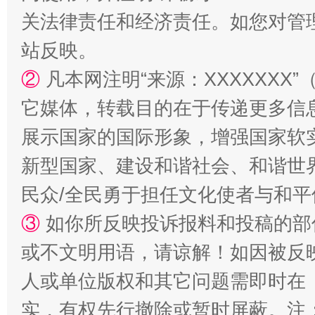
关法律责任和经济责任。如您对管
站反映。
②
凡本网注明“来源：XXXXXX
国家大学科技园优化重塑工作
它媒体，转载目的在于传递更多信
展示国家的国际形象，增强国家软
新型国家、建设和谐社会、和谐世界
民众/全民勇于担任文化使者与和
③
如你所反映投诉报料和投稿的部
或不文明用语，请谅解！如因被反
扯下公款旅游的“隐身衣”
如何以同
人或单位版权和其它问题需即时在
实，有权先行撤除或暂时屏蔽。注