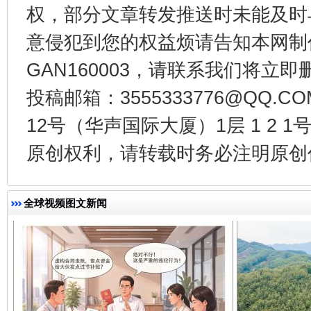
权，部分文章转发推送时未能及时
意侵犯到您的权益烦请告知本网制作采编
GAN160003，请联系我们将立即删
投稿邮箱：3555333776@QQ
12号（华声国际大厦）1层 1 2
千年窑火 生生不息
一
原创权利，请转载时务必注明原创作
全球视频图文新闻
揭开“小金库”的免责幌子