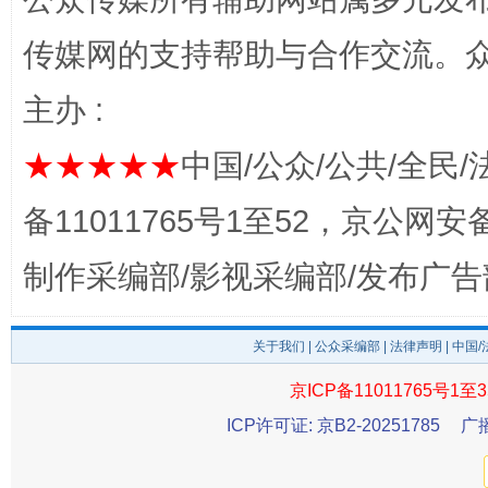
传媒网的支持帮助与合作交流。
完善运行机制助力责任有效落实
一纸欠条
主办 :
★★★★★
中国/公众/公共/全民/
备11011765号1至52，京公网安备：
制作采编部/影视采编部/发布广告
关于我们
|
公众采编部
|
法律声明
| 中国
东山县通报“牛蛙产品抗生素超标问题”
法
京ICP备11011765号1至3
ICP许可证: 京B2-20251785
广