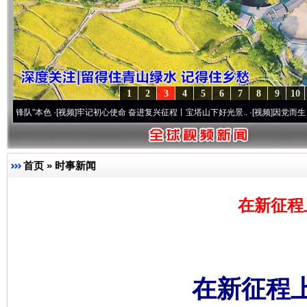
1
2
3
4
5
6
7
8
9
10
本色
·[视频]
牢记初心使命 奋进复兴征程丨宝塔山下好光景..
·[视频]
因党而生 为党而战—
首页
»
时事新闻
在新征程
在新征程