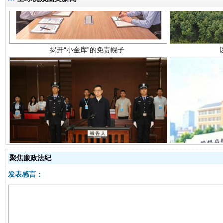
受贿1.44亿！段成刚被判无期
从幼儿
聚焦廉政法纪
发表感言：