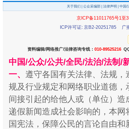
关于我们
|
公众采编部
|
法律声明
| 中国
京ICP备11011765号1至3
ICP许可证: 京B2-20251785
广
千年窑火 生生不息
一
资料编辑/网络推广/法律咨询专线：
010-89525216
QQ
中国/公众/公共/全民/法治/法
一、
遵守各国有关法律、法规，
规及行业规定和网络职业道德，
间接引起的给他人或（单位）造
递假新闻造成社会影响的，本网
揭开“小金库”的免责幌子
国宪法，保障公民的言论自由和