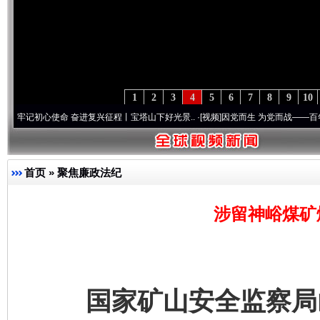
1
2
3
4
5
6
7
8
9
10
初心使命 奋进复兴征程丨宝塔山下好光景..
·[视频]
因党而生 为党而战——百年“纪”事⑧加
首页
»
聚焦廉政法纪
涉留神峪煤矿
国家矿山安全监察局山