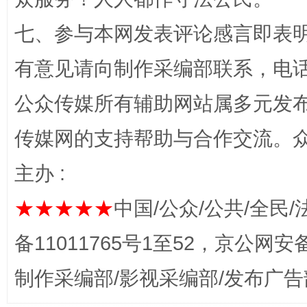
七、参与本网发表评论感言即表明
完善运行机制助力责任有效落实
一纸欠条
有意见请向制作采编部联系，电话：0
公众传媒所有辅助网站属多元发
传媒网的支持帮助与合作交流。
主办 :
★★★★★
中国/公众/公共/全民/
东山县通报“牛蛙产品抗生素超标问题”
法
备11011765号1至52，京公网安备：
制作采编部/影视采编部/发布广告