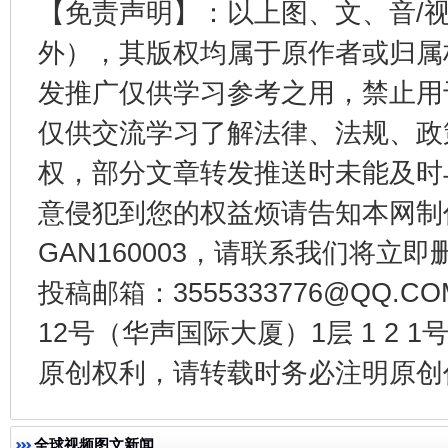
【免责声明】：以上图、文、音/
外），其版权均属于原作者或归属
发推广仅供学习参考之用，禁止用
仅供交流学习了解法律、法规、政
权，部分文章转发推送时未能及时
千年窑火 生生不息
一
意侵犯到您的权益烦请告知本网制作采编
GAN160003，请联系我们将立即删
投稿邮箱：3555333776@QQ
12号（华声国际大厦）1层 1 2
原创权利，请转载时务必注明原创作
揭开“小金库”的免责幌子
全球视频图文新闻