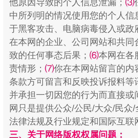
他原因导致的个人信息泄漏；
⑶
全民健身五年计划来了！等你上场
中所列明的情况使用您的个人信
于黑客攻击、电脑病毒侵入或政
在本网的企业、公司网站和共同
致的任何事态后果；
⑹
本网在各
责情形；
⑺
你在本网站留言的内
条款方可留言和反映投诉报料等
阿坝州三大球赛在茂县开幕
规模最
并承担一切因您的行为而直接或
网只是提供公众/公民/大众/民
法律法规及行业规定和国际互联
三、关于网络版权权属问题：