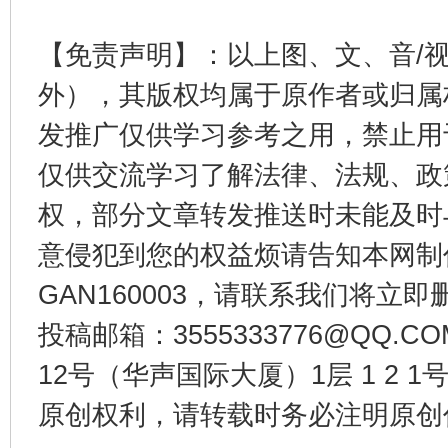
【免责声明】：以上图、文、音/
东山县通报“牛蛙产品抗生素超标问题”
法
外），其版权均属于原作者或归属
发推广仅供学习参考之用，禁止用
仅供交流学习了解法律、法规、政
权，部分文章转发推送时未能及时
意侵犯到您的权益烦请告知本网制作采编
GAN160003，请联系我们将立即删
投稿邮箱：3555333776@QQ
千年窑火 生生不息
一
12号（华声国际大厦）1层 1 2
原创权利，请转载时务必注明原创作