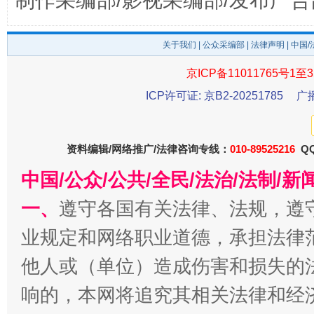
制作采编部/影视采编部/发布广告
东山县通报“牛蛙产品抗生素超标问题”
法
关于我们
|
公众采编部
|
法律声明
| 中国
京ICP备11011765号1至3
ICP许可证: 京B2-20251785
广
资料编辑/网络推广/法律咨询专线：
010-89525216
QQ
中国/公众/公共/全民/法治/法制/
一、
遵守各国有关法律、法规，遵
千年窑火 生生不息
一
业规定和网络职业道德，承担法律
他人或（单位）造成伤害和损失的
响的，本网将追究其相关法律和经