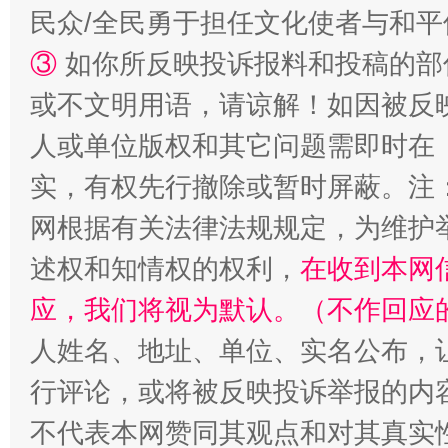
民众/全民勇于担任文化使者与和
③
如你所反映投诉报料和投稿的部
扯下公款旅游的“隐身衣”
如何以同
或不文明用语，请谅解！如因被反
人或单位版权和其它问题需即时在
实，有权先行撤除或暂时屏蔽。注
网根据有关法律法规规定，为维护
述权和知情权的权利，
在收到本网
应，我们将视为默认。（不作回应
人姓名、地址、单位、实名公布，让
“蜀中异人”王建安的艺术幻境
行评论，或将被反映投诉举报的内
不代表本网赞同其观点和对其真实