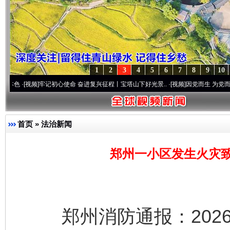
1
2
3
4
5
6
7
8
9
10
[视频]
牢记初心使命 奋进复兴征程丨宝塔山下好光景..
·[视频]
因党而生 为党而战——百年
首页
»
法治新闻
郑州一小区发生火灾致
郑州消防通报：2026年