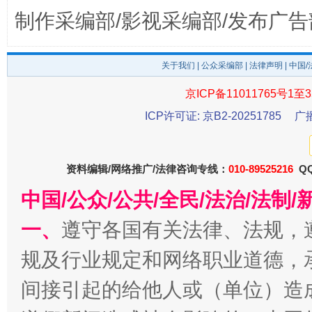
制作采编部/影视采编部/发布广告
关于我们
|
公众采编部
|
法律声明
| 中国
京ICP备11011765号1至3
ICP许可证: 京B2-20251785
广
东山县通报“牛蛙产品抗生素超标问题”
法
资料编辑/网络推广/法律咨询专线：
010-89525216
QQ
中国/公众/公共/全民/法治/法
一、
遵守各国有关法律、法规，
规及行业规定和网络职业道德，
间接引起的给他人或（单位）造