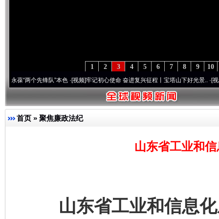
1
2
3
4
5
6
7
8
9
10
两个先锋队”本色
·[视频]
牢记初心使命 奋进复兴征程丨宝塔山下好光景..
·[视频]
因党而生
首页
»
聚焦廉政法纪
山东省工业和信
山东省工业和信息化厅