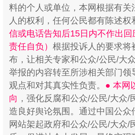
料的个人或单位，本网根据有关
人的权利，任何公民都有陈述权
信或电话告知后15日内不作出
“蜀中异人”王建安的艺术幻境
责任自负）
根据投诉人的要求将
布，让相关专家和公众/公民/大
举报的内容转至所涉相关部门领
观点和对其真实性负责。
● 本
向
，强化反腐和公众/公民/大众
造良好舆论氛围。通过中国公众传
网站架起政府和公众/公民/大众