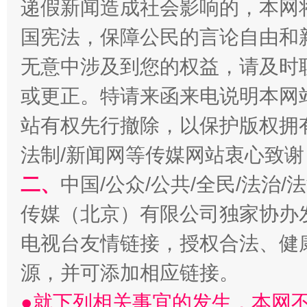
递假新闻造成社会影响的，本网
国宪法，保障公民的言论自由和
千年窑火 生生不息
一
无意中涉及到您的权益，请及时
或更正。特请来函来电说明本网
站有权先行撤除，以保护版权拥有者
法制/新闻网等传媒网站衷心致谢
二、
中国/公众/公共/全民/法治
传媒（北京）有限公司独家协办
揭开“小金库”的免责幌子
电视台友情链接，授权合法、健
源，并可添加相应链接。
●就下列相关事宜的发生，本网