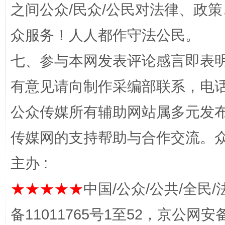
之间公众/民众/公民对法律、政
众服务！人人都作守法公民。
七、参与本网发表评论感言即表明
“蜀中异人”王建安的艺术幻境
有意见请向制作采编部联系，电话：0
公众传媒所有辅助网站属多元发
传媒网的支持帮助与合作交流。
主办 :
★★★★★
中国/公众/公共/全民/
备11011765号1至52，京公网安备：
完善运行机制助力责任有效落实
一纸欠条