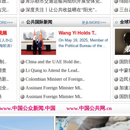
政..
库尔勒市交通运输局组织开展全体党..
绵阳
完..
深度关注丨让公共收益晒在“阳光”..
三台
公共国际新闻
全球
新闻网.中国
ORE>>>
更多/MORE>>>
三轮上挤9个人,司机：有保险！
视频
Wang Yi Holds T..
言人办公
On May 19, 2025, Member of
海听涛》
the Political Bureau of the ..
新闻网.中国
..
China and the UAE Hold the..
国防
调查
Li Qiang to Attend the Lead..
中蒙将
新闻网.中国
新..
Colombian Minister of Foreign..
边民
全..
Assistant Foreign Minister Mi..
加速
谈
Assistant Foreign Minister Mi..
国防
新闻网.中国
www.中国公众新闻.中国
www.中国公共网.cn
全民健身五年计划来了！等你上场