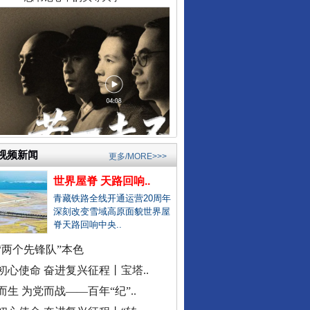
县委书记在评论区回复网友诉求
居民在农业农村局上厕所遭辱骂
公立医院医生未完成创收被待岗..
郏县通报"15岁女孩被当街暴打"..
宁波通报患儿术后离世医疗事件
东部战区发布MV《若一去不回》
襄阳多家精神病医院被曝骗医保
成都成华区深夜通报"非遗"乱象..
官方通报国企董事长打人被拘
视频新闻
更多/MORE>>>
找国土所所长办事被借68万元？
世界屋脊 天路回响..
公务员考生笔试面试第一落选？
青藏铁路全线开通运营20周年
中标公告套网络人名，湖北通报
深刻改变雪域高原面貌世界屋
脊天路回响中央..
南宁通报“一教师脚踢小学生”
“两个先锋队”本色
周知！公安部这个举报平台上线..
初心使命 奋进复兴征程丨宝塔..
村民“从小被父母砍手割耳”？
总书记与全民健身的故事
而生 为党而战——百年“纪”..
民警走访吓得家里老人欲轻生？