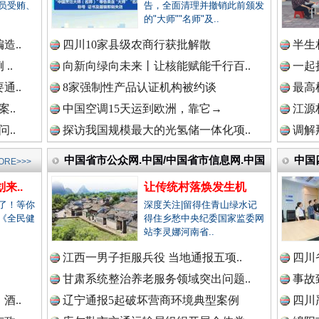
员受贿、
告，全面清理并撤销此前颁发
的"大师""名师"及..
高速路上逆行称"我一路开着双闪"..
新闻网.中国
造..
四川10家县级农商行获批解散
半生
..
向新向绿向未来丨让核能赋能千行百..
一起
通..
8家强制性产品认证机构被约谈
最高
新闻网.中国
..
中国空调15天运到欧洲，靠它→
江源
..
探访我国规模最大的光氢储一体化项..
调解
中国省市公众网.中国/中国省市信息网.中国
中国
ORE>>>
新闻网.中国
来..
让传统村落焕发生机
了！等你
深度关注|留得住青山绿水记
烦心事变舒心事
《全民健
得住乡愁中央纪委国家监委网
站李灵娜河南省..
新闻网.中国
.
江西一男子拒服兵役 当地通报五项..
四川
甘肃系统整治养老服务领域突出问题..
事故
酒..
辽宁通报5起破坏营商环境典型案例
四川
新闻网.中国