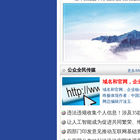
中国法院
中国检察
祁连巍巍树丰碑
中国医药
公众全民传媒
更多/M
域名和官网，企业
中国企业
域名和官网，企业核
终极体现作者：中国
网总编辑亓淦玉..
违法违规收集个人信息！涉及35款
中国农业
让人工智能成为促进共同繁荣、维
一枚“钉子”竟然扎入要害部门
四部门印发意见推动互联网基础资