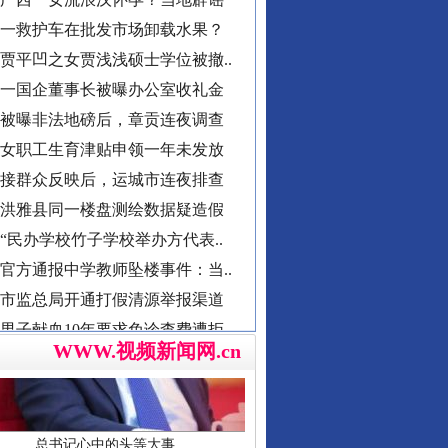
贾平凹之女贾浅浅硕士学位被撤..
一国企董事长被曝办公室收礼金
导游发烟没安好心
被曝非法地磅后，章贡连夜调查
女职工生育津贴申领一年未发放
接群众反映后，运城市连夜排查
洪雅县同一楼盘测绘数据疑造假
“民办学校竹子学校举办方代表..
官方通报中学教师坠楼事件：当..
市监总局开通打假清源举报渠道
男子献血10年要求免诊查费遭拒
襄阳一村干部超占地建五层楼房
总书记心中的头等大事
西北大学通报“教师贾某某涉嫌..
WWW.视频新闻网.cn
郴州市通报烟花零售店燃爆事件
不准学生带手纸入厕？教委回应
湖南卫健委通报“研究生失联”