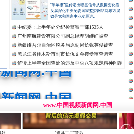
"半年报"里传递出哪些信号从数据变化看
反腐深化中央纪委国家监委网站沈东方腐
广州首例，负责人莫某某被刑拘
败是党和国家事业发展进..
新闻网.中国
中纪委：上半年处分纪检监察干部1535人
广州南航建设有限公司副总经理胡继红被查
新疆维吾尔自治区税务局原副局长张英俊被查
新闻网.中国
黑龙江省佳木斯市副市长仇文会接受审查调查
解读上半年全国查处的违反中央八项规定精神问题
数据
新闻网.中国
处..
“道具工厂”背后
www.中国视频新闻网.中国
新闻网.中国