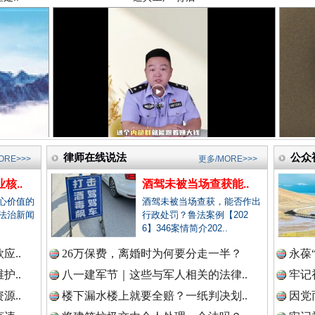
新闻网.中国
新闻网.中国
高回报！网警详解投资理财陷阱
新闻网.中国
律师在线说法
公众
ORE>>>
更多/MORE>>>
核..
酒驾未被当场查获能..
新闻网.中国
心价值的
酒驾未被当场查获，能否作出
法治新闻
行政处罚？鲁法案例【202
6】346案情简介202..
应..
26万保费，离婚时为何要分走一半？
永葆
新闻网.中国
护..
八一建军节｜这些与军人相关的法律..
牢记
生态调度“流量密码”
源..
楼下漏水楼上就要全赔？一纸判决划..
因党