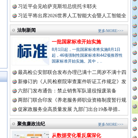
理高级..
习近平会见哈萨克斯坦总统托卡耶夫
习近平将出席2026世界人工智能大会暨人工智能全
球治理..
法制新闻
更多/MORE>>>
一批国家标准开始实施
8月1日起，一批国家标准将实施8月1日
起，46项强制性国家标准和442项推荐性
国家标准开始实施。其中，..
永葆“两个先锋队”本色
最高检公安部联合发布办理已满十二周岁不满十四
周岁未..
新修订的《人民检察院审查案件听证工作规定》发
布
六部门发布通告：禁止销售军队退役报废装备
新闻网.中国
两部门联合印发《养老服务师职业资格制度暂行规
定》
促家政服务业高质量发展 九部门出台19条举措..
聚焦廉政法纪
更多/MORE>>>
新闻网.中国
从数据变化看反腐深化