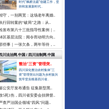
柳州鱼峰区教育局发布辟谣声明
时代"枫桥法庭"创建工作，坚
持和发展新时代..
现场视频！山东舰出扼台东
福建中医药大学附属人民医院：..
相守，一别两宽：这场老年离婚..
“市长信箱”出现答复错误问题
执行回转案的“破局”之路：从..
中日友好医院通报肖某相关问题
检发布第六十三批指导性案例｜..
官方通报“三河广告牌匾改色”
林区基层法院：闻令而动明方向..
教师被举报用假身份与女生恋爱
那些事｜一张欠条，两年等待，..
网民反映新能源充电电价差异大
广西一栋5层楼墙体和地基开裂
四川法治网.中国 / 四川法制网.中国
天津市委常委、组织部部长周德..
整治“三资”管理突..
官方通报西安赛格商场坠亡事件
四川深化整治农村集体"三
同心逐梦
执行局长被指低俗骚扰女当事人
资"管理突出问题为乡村振兴
筑牢坚实根基四川省..
当地通报"白某某涉嫌婚内出轨"..
省公安厅发布通告 征集新型黑..
查实作弊！河南通报"三支一扶"..
致5死1伤，四川省安委会挂牌督..
贵州贵定通报"洛北河伴漂服务"..
严查严治国企领域“四风”问题..
衡水通报安平志臻中学相关情况