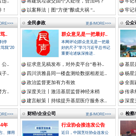
违..
将建筑垃圾交由个人处理，合法吗？
牢记
新闻网.中国
件！
以案释法｜图“方便”酿成大祸 “..
牢记
全民参政
公众
ORE>>>
更多/MORE>>>
..
群众意见是一把最好..
法纪网.中国
刹停
本网评论|群众意见是一把最
骂我"20
好的尺子"学习习近平总书记
.
重要论述纵深推进..
公..
征求意见稿发布，对外卖平台“卷补..
基层
“文明之鹰-2025”联训
师在线.中国
子..
四川洪雅县同一楼盘测绘数据相差近..
杨星
政治监督更加有力有效
全面
方..
深度关注丨激活基层监督神经末梢
传承
政网.中国
建言献策丨持续提升基层医疗服务水..
深度
财经/企业公司
检察
ORE>>>
更多/MORE>>>
新闻网.中国
4年
行业协会接连发公告
占、挪用
近日，中国烹饪协会连发公