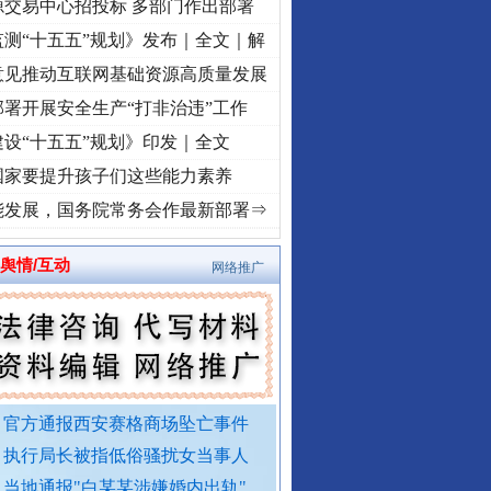
源交易中心招投标 多部门作出部署
测“十五五”规划》发布｜全文｜解
意见推动互联网基础资源高质量发展
署开展安全生产“打非治违”工作
设“十五五”规划》印发｜全文
国家要提升孩子们这些能力素养
荡..
·[视频]
牢记初心使命 奋进复兴征程丨红船起航处 潮起..
·[视频]
一首歌的时间，读
能发展，国务院常务会作最新部署⇒
舆情/互动
网络推广
官方通报西安赛格商场坠亡事件
外交部发布重磅视频
执行局长被指低俗骚扰女当事人
当地通报"白某某涉嫌婚内出轨"..