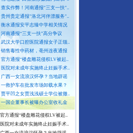
查实作弊！河南通报"三支一扶"..
贵州贵定通报"洛北河伴漂服务"..
官方通报西安赛格商场坠亡事件
衡水通报安平志臻中学相关情况
执行局长被指低俗骚扰女当事人
河南通报“三支一扶”高分争议
当地通报"白某某涉嫌婚内出轨"..
武汉大学口腔医院通报女子正颌..
查实作弊！河南通报"三支一扶"..
销售毒性中药材，亳州连夜通报
贵州贵定通报"洛北河伴漂服务"..
官方通报“楼盘雕花侵权LV被起..
衡水通报安平志臻中学相关情况
医院对未成年实施终止妊娠手术..
“转折之城”激荡奋进脉搏
河南通报“三支一扶”高分争议
广西一女流浪汉怀孕？当地辟谣
武汉大学口腔医院通报女子正颌..
一救护车在批发市场卸载水果？
销售毒性中药材，亳州连夜通报
贾平凹之女贾浅浅硕士学位被撤..
官方通报“楼盘雕花侵权LV被起..
一国企董事长被曝办公室收礼金
医院对未成年实施终止妊娠手术..
广西一女流浪汉怀孕？当地辟谣
一救护车在批发市场卸载水果？