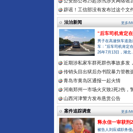
公安部公布25起涉汛涉灾网络谣言
中国视频
辟谣！工信部没有发布过这个文
法治新闻
更多/M
“后车司机肯定在骂
中国廉政
男子在高速快车道急
车："后车司机肯定在
26年7月13日，湖北.
近期涉私家车群死群伤事故多发，
雄关漫道展新颜
中国律
传销头目出狱后办书院暴力管教孩
青岛市黄岛区通报一起火情
河南郑州一市场火灾致2死2伤，警
中国参
山西河津警方发布悬赏公告
案件追踪调查
更多/M
中国全民
释永信一审获刑2
被告人刘应成职务侵