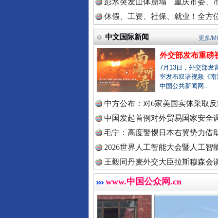
彭水突发山体崩塌 重庆市委、市
休假、工资、社保、就业！全方位
中文国际新闻
中国法院
更多/M
巳巳如意，开工大吉！
外交部发布重磅
7月13日，外交部发
室发布双语视频《南
中国检察
中国公共新闻网..
中方公布：对6家美国实体采取反制
中国发起首例对外贸易国家安全
中国医药
毛宁：高度警惕日本右翼势力借助
2026世界人工智能大会暨人工智能
王毅同丹麦外交大臣拉斯穆森会
中国企业
www.中国公众网.cn
“后车司机肯定在骂我”