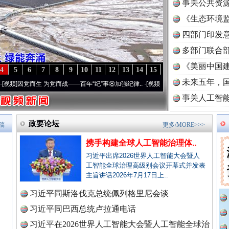
事关公共资
《生态环境监
读
四部门印发
多部门联合部
《美丽中国建
4
5
6
7
8
9
10
11
12
13
14
15
未来五年，
为党而战——百年“纪”事⑧加强纪律..
·[视频]
牢记初心使命 奋进复兴征程丨“转折之城”激
事关人工智
政要论坛
稿
更多/MORE>>>
携手构建全球人工智能治理体..
习近平出席2026世界人工智能大会暨人
工智能全球治理高级别会议开幕式并发表
主旨讲话2026年7月17日上..
习近平同斯洛伐克总统佩列格里尼会谈
习近平同巴西总统卢拉通电话
全民健身五年计划来了！等你上场
习近平在2026世界人工智能大会暨人工智能全球治