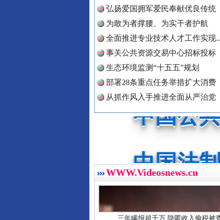
弘扬爱国拥军爱民奉献优良传统
为敢为者撑腰、为实干者护航
红船起航处 潮起向未来
中国公民
全面推进专业技术人才工作实现..
事关公共资源交易中心招标投标
生态环境监测“十五五”规划
中国公共
部署28条重点任务举措扩大消费
从抓作风入手推进全面从严治党
中国法制
三年瞒报超千万 隐匿收入偷税被查
WWW.Videosnews.cn
中国法治