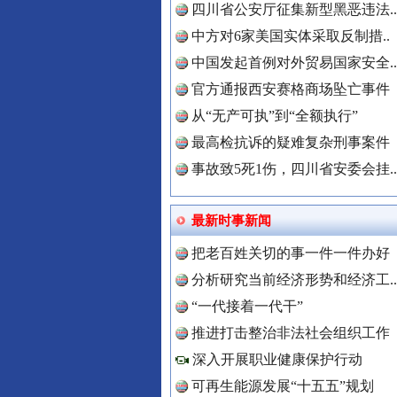
四川省公安厅征集新型黑恶违法..
中方对6家美国实体采取反制措..
中国发起首例对外贸易国家安全..
官方通报西安赛格商场坠亡事件
从“无产可执”到“全额执行”
最高检抗诉的疑难复杂刑事案件
事故致5死1伤，四川省安委会挂..
世界屋脊 天路回响
最新时事新闻
把老百姓关切的事一件一件办好
分析研究当前经济形势和经济工..
中国全民
“一代接着一代干”
推进打击整治非法社会组织工作
深入开展职业健康保护行动
中国公众
可再生能源发展“十五五”规划