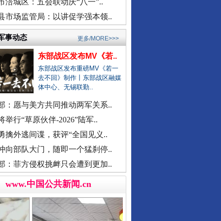
市涪城区：五会联动庆“八一”..
河南通报“三支一扶”高分争议
县市场监管局：以讲促学强本领..
武汉大学口腔医院通报女子正颌..
销售毒性中药材，亳州连夜通报
军事动态
更多/MORE>>>
官方通报“楼盘雕花侵权LV被起..
余华英二审被判死刑
东部战区发布MV《若..
医院对未成年实施终止妊娠手术..
东部战区发布重磅MV《若一
广西一女流浪汉怀孕？当地辟谣
去不回》制作丨东部战区融媒
体中心、无锡联勤..
一救护车在批发市场卸载水果？
部：愿与美方共同推动两军关系..
贾平凹之女贾浅浅硕士学位被撤..
举行“草原伙伴-2026”陆军..
一国企董事长被曝办公室收礼金
勇擒外逃间谍，获评“全国见义..
被曝非法地磅后，章贡连夜调查
冲向部队大门，随即一个猛刹停..
女职工生育津贴申领一年未发放
部：菲方侵权挑衅只会遭到更加..
接群众反映后，运城市连夜排查
洪雅县同一楼盘测绘数据疑造假
www.中国公共新闻.cn
外交部发布重磅视频
“民办学校竹子学校举办方代表..
官方通报中学教师坠楼事件：当..