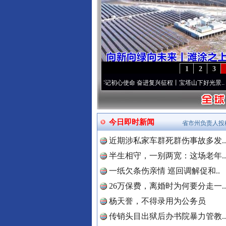
1
2
3
个先锋队”本色
·[视频]
牢记初心使命 奋进复兴征程丨宝塔山下好光景..
·[视频]
因党而生 
今日即时新闻
省市州负责人投
近期涉私家车群死群伤事故多发..
半生相守，一别两宽：这场老年..
一纸欠条伤亲情 巡回调解促和..
26万保费，离婚时为何要分走一..
杨天誉，不得录用为公务员
“后车司机肯定在骂我”
传销头目出狱后办书院暴力管教..