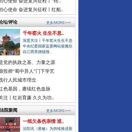
初心使命 奋进复兴征程丨“转..
安徽颍上县红星镇发布道歉声明
初心使命 奋进复兴征程丨红船..
医院弄错CT女子被误诊“绝症”
驾车致4死,审理时开贫困证明？
论坛/评论
更多/MORE>>>
濉溪县通报黑臭水体流入农灌区
千年窑火 生生不息..
官方通报周口六院医生坠楼身亡
深度关注丨千年窑火生生不息
景区摩托车收费带路设置路障？
中央纪委国家监委网站柴雅欣
自江西景德镇报..
男子曝妻子和公职人员多次开房
是党的执政之基、力量之源
外交部发布重磅视频：《不跪！》
女子自曝怀孕时摆烂丈夫是副处
源投师“蜀中异人”门下学艺
警察违停致摩托司机追尾死亡？
践行人民城市理念
三亚再通报游客被不明物咬伤离..
红色基因，赓续红色血脉
社区书记开车追撵女子撞伤2人
关注丨红岩育廉 久久为功..
医院回应要求先献血再输血致人..
虎门通报“4车道变3车道车祸”
/法院新闻
更多/MORE>>>
爆破拆火车站致周边房屋裂缝？
一纸欠条伤亲情 巡..
一医院涉嫌在中药里添加安眠药
法院讯（蔡敏）为持续推进新