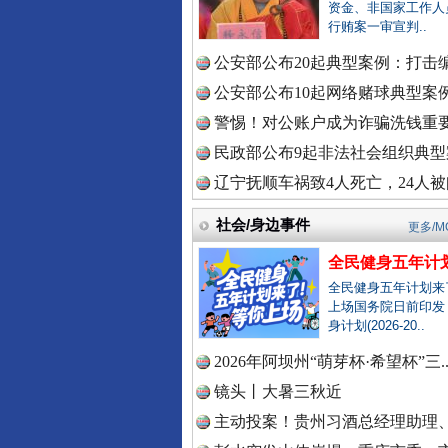
资金、非国家工作人
行贿案一审宣判..
衣柜里的秘密
中国公众
公安部公布20起典型案例：打击编
公安部公布10起网络赌球典型案例 
警惕！对公账户成为诈骗洗钱重要
中国公民
民政部公布9起非法社会组织典型案
辽宁抚顺车祸致4人死亡，24人被问
社会/身边事件
更多/M
中国公共
全民健身五年计划
全民健身五年计划来
春天里的科技盛宴
上场国务院日前印发
身计划(2026-20..
中国法制
2026年阿坝州“萌芽杯·希望杯”三.
镜头丨大暑三秋近
主动投案！贵州习酒总经理助理、
中国法治